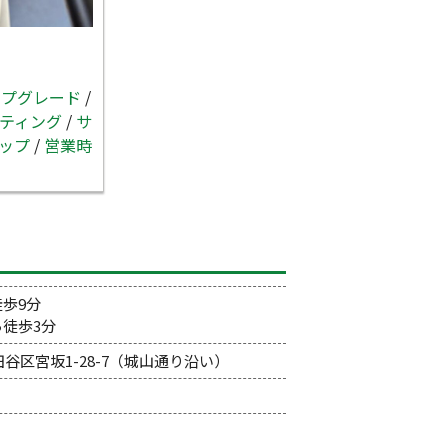
ップグレード
/
ティング
/
サ
ップ
/
営業時
徒歩9分
ら徒歩3分
世田谷区宮坂1-28-7（城山通り沿い）