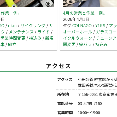
と作業一例。
4月の営業と作業一例。
0日
2026年4月1日
GO
/
ekoi
/
サイクリング
/
サ
タグ:
COLNAGO
/
Y1RS
/
ア
ーク
/
メンテナンス
/
ライド
/
オーバーホール
/
ガラスコー
/
営業時間変更
/
持込み
/
新規
イクルウォーク
/
チューンア
洗車
/
組立
間変更
/
完バラ
/
持込み
アクセス
アクセス
小田急線 経堂駅から
世田谷線 宮の坂駅か
所在地
〒156-0051 東京都
電話番号
03-5799-7160
営業時間
10:00～19:00