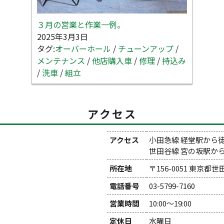
３月の営業と作業一例。
2025年3月3日
タグ:
オーバーホール
/
チューンアップ
/
メンテナンス
/
他店購入車
/
修理
/
持込み
/
洗車
/
組立
アクセス
アクセス
小田急線 経堂駅から
世田谷線 宮の坂駅か
所在地
〒156-0051 東京都
電話番号
03-5799-7160
営業時間
10:00～19:00
定休日
水曜日