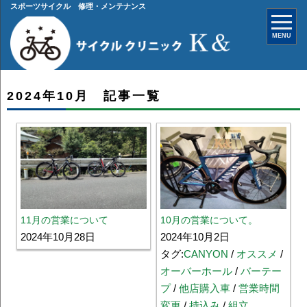
スポーツサイクル 修理・メンテナンス
MENU
2024年10月 記事一覧
11月の営業について
10月の営業について。
2024年10月28日
2024年10月2日
タグ:
CANYON
/
オススメ
/
オーバーホール
/
バーテー
プ
/
他店購入車
/
営業時間
変更
/
持込み
/
組立